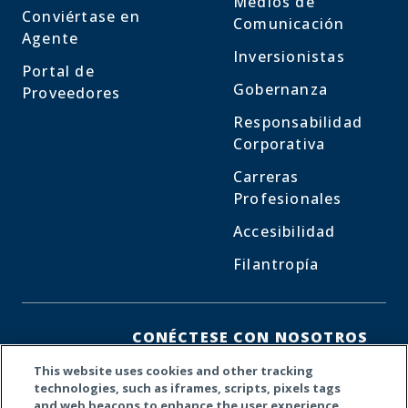
Medios de
Conviértase en
Comunicación
Agente
Inversionistas
Portal de
Gobernanza
Proveedores
Responsabilidad
Corporativa
Carreras
Profesionales
Accesibilidad
Filantropía
CONÉCTESE CON NOSOTROS
This website uses cookies and other tracking
Facebook
LinkedIn
X
technologies, such as iframes, scripts, pixels tags
and web beacons to enhance the user experience